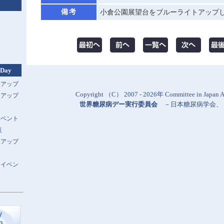
備考
小倉公園展望台をブルーライトアップ
 Day
トアップ
Copyright （C） 2007 - 2026年 Committee in Japan Al
トアップ
世界糖尿病デー実行委員会
－
日本糖尿病学会
、
イベント
覧
トアップ
スイベン