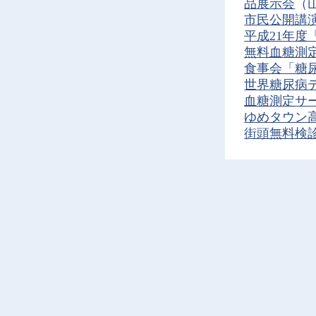
品展示会
（
市民公開講
平成21年
無料血糖測
食事会「糖
世界糖尿病
血糖測定サ
ゆめタウン
街頭無料検