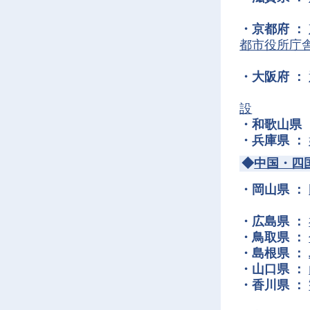
・京都府 ：
都市役所庁
・大阪府 ：
設
・和歌山県 
・兵庫県 ：
◆
中国・四
・岡山県 ：
・広島県 ：
・鳥取県 ：
・島根県 ：
・山口県 ：
・香川県 ：