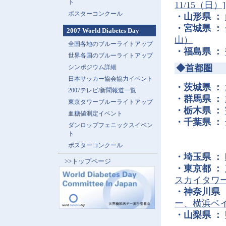
ト
11/15（日）]
ポスターコンクール
・山形県 ：
・宮城県 ：
2007 World Diabetes Day
山）
全国各地のブルーライトアップ
・福島県 ：
世界各国のブルーライトアップ
◆
首都圏
シンポジウム詳細
日本サッカー協会協力イベント
・茨城県 ：
2007テレビ/新聞報道一覧
・群馬県 ：
東京タワーブルーライトアップ
・栃木県 ：
血糖値測定イベント
・千葉県 ：
ダンロップフェニックスイベン
ト
ポスターコンクール
・埼玉県 ：
>>トップページ
・東京都 ：
スカイタワ
・神奈川県 
ー、横浜ベ
・山梨県 ：