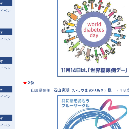
ay
連イベン
ay
連イベン
ay
連イベン
★
２位
ay
山形県在住
石山 憲明（いしやま のりあき）様
（４８
連イベン
ay
連イベン