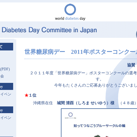
て
世界糖尿病デー 2011年ポスターコンク
協賛
PDF)
２０１１年度「世界糖尿病デー」ポスターコンクールの選
員会
す。
今年もたくさんのご応募ありがとうございま
ay
連イベン
★
１位
沖縄県在住
城間 清酉（しろま せいゆう）様
（４８歳
ay
連イベン