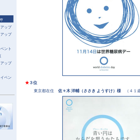
ay
トアップ
トアップ
イベント
覧
トアップ
スイベン
★
３位
東京都在住
佐々木 洋輔（ささき ようすけ）様
（４１