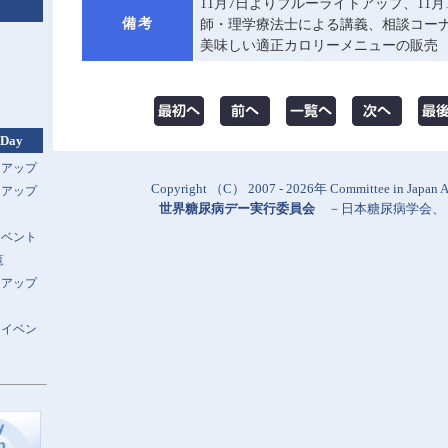
11月7日よりブルーライトアップ、11月
備考
師・理学療法士による講義、相談コー
美味しい適正カロリーメニューの販売
 Day
トアップ
Copyright （C） 2007 - 2026年 Committee in Japan Al
トアップ
世界糖尿病デー実行委員会
－
日本糖尿病学会
、
イベント
覧
トアップ
スイベン