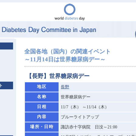
全国各地（国内）の関連イベント
～11月14日は世界糖尿病デー～
【長野】世界糖尿病デー
ト
地区
長野
名称
世界糖尿病デー
日程
11/7（木） ～11/14（木）
内容
ブルーライトアップ
場所・日時
諏訪赤十字病院 日没～21:00