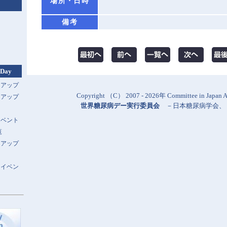
場所・日時
備考
 Day
トアップ
Copyright （C） 2007 - 2026年 Committee in Japan Al
トアップ
世界糖尿病デー実行委員会
－
日本糖尿病学会
、
イベント
覧
トアップ
スイベン