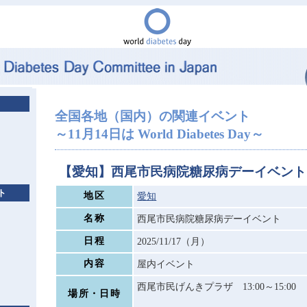
全国各地（国内）の関連イベント
～11月14日は World Diabetes Day～
【愛知】西尾市民病院糖尿病デーイベント
ト
地区
愛知
名称
西尾市民病院糖尿病デーイベント
日程
2025/11/17（月）
内容
屋内イベント
西尾市民げんきプラザ 13:00～15:00
場所・日時