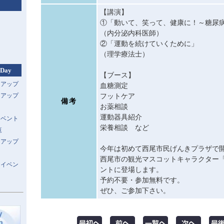
【講演】
①「動いて、笑って、健康に！～糖尿
（内分泌内科医師）
②「運動を続けていくために」
（理学療法士）
 Day
【ブース】
トアップ
血糖測定
トアップ
フットケア
備考
お薬相談
運動器具紹介
イベント
栄養相談 など
覧
トアップ
今年は初めて西尾市民げんきプラザで
西尾市の観光マスコットキャラクター
スイベン
ントに登場します。
予約不要・参加無料です。
ぜひ、ご参加下さい。