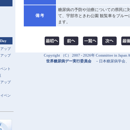
糖尿病の予防や治療についての県民に
備考
て、宇部市ときわ公園 観覧車をブルー
ます。
 Day
トアップ
Copyright （C） 2007 - 2026年 Committee in Japan Al
トアップ
世界糖尿病デー実行委員会
－
日本糖尿病学会
、
イベント
覧
トアップ
スイベン