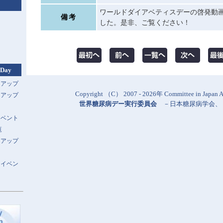
ワールドダイアベティスデーの啓発動
備考
した。是非、ご覧ください！
 Day
トアップ
Copyright （C） 2007 - 2026年 Committee in Japan Al
トアップ
世界糖尿病デー実行委員会
－
日本糖尿病学会
、
イベント
覧
トアップ
スイベン