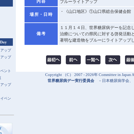
内容
ブルーライトアップ
・《山口地区》①山口県総合保健会館 18:
場所・日時
１１月１４日、世界糖尿病デーを記念
備考
治療についての県民に対する啓発活動
著明な建造物をブルーにライトアップ
 Day
トアップ
トアップ
イベント
Copyright （C） 2007 - 2026年 Committee in Japan Al
覧
世界糖尿病デー実行委員会
－
日本糖尿病学会
、
トアップ
スイベン