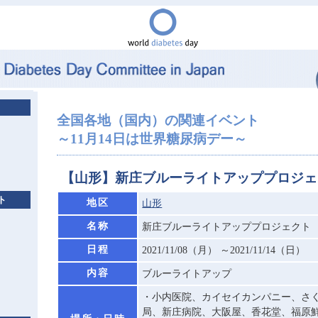
全国各地（国内）の関連イベント
～11月14日は世界糖尿病デー～
【山形】新庄ブルーライトアッププロジェ
ト
地区
山形
名称
新庄ブルーライトアッププロジェクト
日程
2021/11/08（月） ～2021/11/14（日）
内容
ブルーライトアップ
・小内医院、カイセイカンパニー、さ
局、新庄病院、大阪屋、香花堂、福原