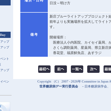
場所・日時
日没～明け方
新庄ブルーライトアッププロジェクト
前年よりも実施場所を拡大してライト
す。
備考
 Day
開催場所：
トアップ
医療法人小内医院、カイセイ薬局、
トアップ
さくら調剤薬局、星薬局、県立新庄
香花堂、福原鮮魚店、あすラジ
イベント
覧
トアップ
Copyright （C） 2007 - 2026年 Committee in Japan Al
スイベン
世界糖尿病デー実行委員会
－
日本糖尿病学会
、