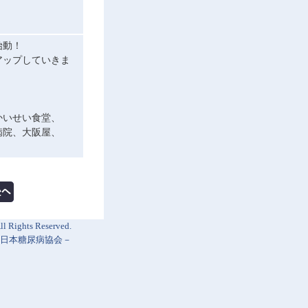
始動！
アップしていきま
かいせい食堂、
病院、大阪屋、
l Rights Reserved.
日本糖尿病協会
－