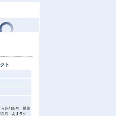
クト
くら調剤薬局、星薬
鮮魚店、あすラジ