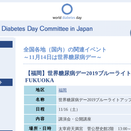
全国各地（国内）の関連イベント
～11月14日は世界糖尿病デー～
【福岡】世界糖尿病デー2019ブルーライ
FUKUOKA
ト
地区
福岡
名称
世界糖尿病デー2019ブルーライトアップ
日程
11/16（土）
内容
講演会・公開講座
場所・日時
太宰府天満宮 菅公歴史館2階 13:00～1