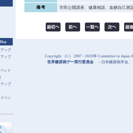
備考
市民公開講座、健康相談、血糖自己測
 Day
トアップ
Copyright （C） 2007 - 2026年 Committee in Japan Al
トアップ
世界糖尿病デー実行委員会
－
日本糖尿病学会
、
イベント
覧
トアップ
スイベン