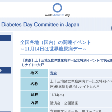
全国各地（国内）の関連イベント
～11月14日は世界糖尿病デー～
【青森】上十三地区世界糖尿病デー記念特別イベント(市民公
しナイトin六戸
ト
地区
青森
上十三地区世界糖尿病デー記念特別イベ
名称
座)糖尿病を退治しナイトin六戸
日程
11/14(木)
内容
講演会・公開講座
六戸町文化ホール 18:30～20:00