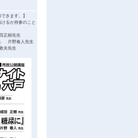
加できます。】
着けるか持参のこと
田正樹先生
」 片野春人先生
敦夫先生