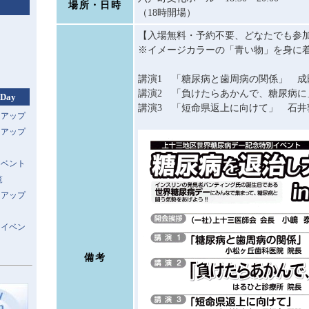
場所・日時
（18時開場）
【入場無料・予約不要、どなたでも参
※イメージカラーの「青い物」を身に
講演1 「糖尿病と歯周病の関係」 成
講演2 「負けたらあかんで、糖尿病に
 Day
講演3 「短命県返上に向けて」 石井
トアップ
トアップ
イベント
覧
トアップ
スイベン
備考