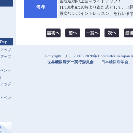
当院建物の正面をライトアップ！
備考
11/13(水)は16時より点灯式として、
尿病ワンポイントレッスン」を行いま
 Day
トアップ
Copyright （C） 2007 - 2026年 Committee in Japan Al
トアップ
世界糖尿病デー実行委員会
－
日本糖尿病学会
、
イベント
覧
トアップ
スイベン