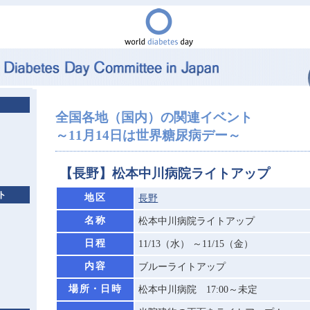
全国各地（国内）の関連イベント
～11月14日は世界糖尿病デー～
【長野】松本中川病院ライトアップ
ト
地区
長野
名称
松本中川病院ライトアップ
日程
11/13（水） ～11/15（金）
内容
ブルーライトアップ
場所・日時
松本中川病院 17:00～未定