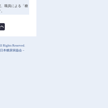
当院、職員による「糖
す。
l Rights Reserved.
日本糖尿病協会
－