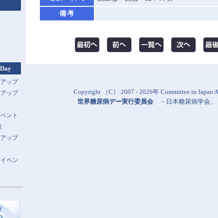
備考
 Day
トアップ
Copyright （C） 2007 - 2026年 Committee in Japan Al
トアップ
世界糖尿病デー実行委員会
－
日本糖尿病学会
、
イベント
覧
トアップ
スイベン