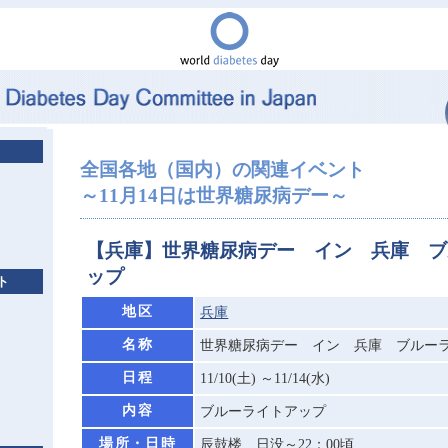
全国各地（国内）の関連イベント
～11月14日は世界糖尿病デー～
【兵庫】世界糖尿病デー イン 兵庫 ブ
ップ
ト
地区
兵庫
名称
世界糖尿病デー イン 兵庫 ブルー
日程
11/10(土) ～11/14(水)
内容
ブルーライトアップ
場所・日時
辰鼓楼 日没～22：00頃