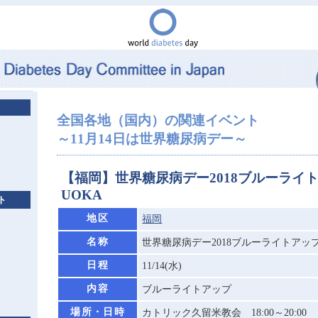
全国各地（国内）の関連イベント
～11月14日は世界糖尿病デー～
【福岡】世界糖尿病デー2018ブルーライ
UOKA
ト
地区
福岡
名称
世界糖尿病デー2018ブルーライトアップ
日程
11/14(水)
内容
ブルーライトアップ
場所・日時
カトリック久留米教会 18:00～20:00