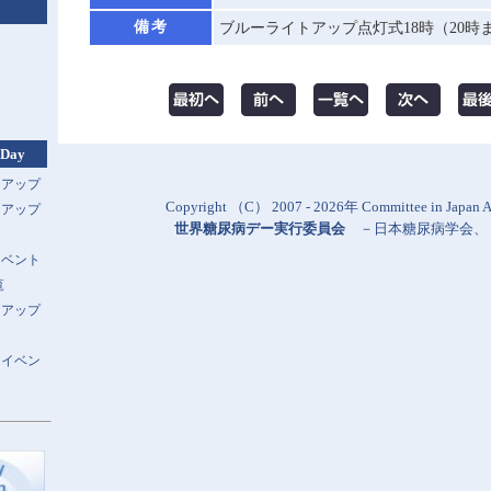
備考
ブルーライトアップ点灯式18時（20時
 Day
トアップ
Copyright （C） 2007 - 2026年 Committee in Japan Al
トアップ
世界糖尿病デー実行委員会
－
日本糖尿病学会
、
イベント
覧
トアップ
スイベン