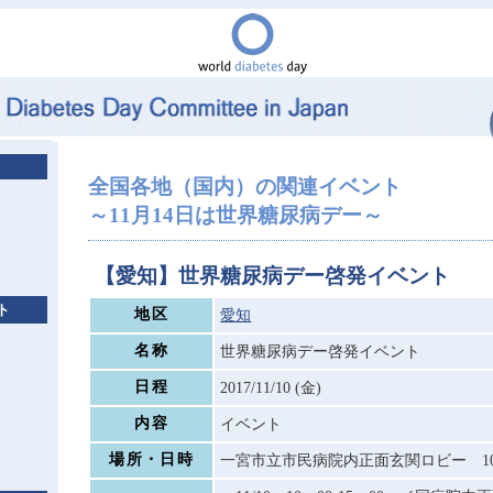
全国各地（国内）の関連イベント
～11月14日は世界糖尿病デー～
【愛知】世界糖尿病デー啓発イベント
ト
地区
愛知
名称
世界糖尿病デー啓発イベント
日程
2017/11/10 (金)
内容
イベント
場所・日時
一宮市立市民病院内正面玄関ロビー 10：