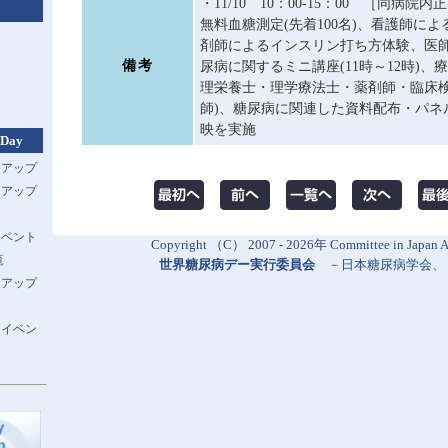
・11/10 10：00-15：00 ［同病
無料血糖測定(先着100名)、看護師に
剤師によるインスリン打ち方体験、医
備考
尿病に関するミニ講座(11時～12時)、
理栄養士・理学療法士・薬剤師・臨床
師)、糖尿病に関連した資料配布・パネ
映を実施
 Day
トアップ
トアップ
イベント
Copyright （C） 2007 - 2026年 Committee in Japan Al
覧
世界糖尿病デー実行委員会
－
日本糖尿病学会
、
トアップ
スイベン