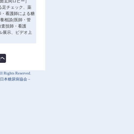
院内正面玄関ロビー］
よる足チェック、薬
師・看護師による糖
療養相談(医師・管
検査技師・看護
ル展示、ビデオ上
l Rights Reserved.
日本糖尿病協会
－