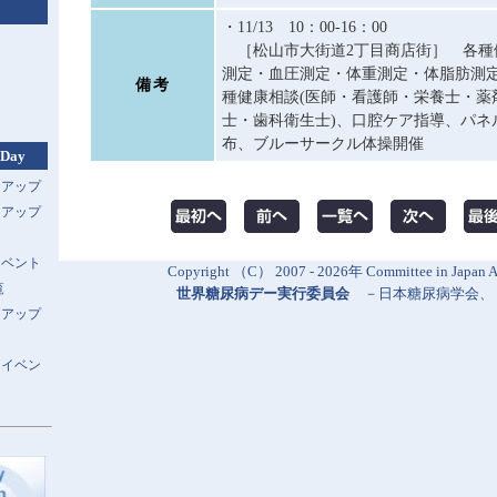
・11/13 10：00-16：00
［松山市大街道2丁目商店街］ 各種
測定・血圧測定・体重測定・体脂肪測定
備考
種健康相談(医師・看護師・栄養士・薬
士・歯科衛生士)、口腔ケア指導、パネ
布、ブルーサークル体操開催
 Day
トアップ
トアップ
イベント
Copyright （C） 2007 - 2026年 Committee in Japan Al
覧
世界糖尿病デー実行委員会
－
日本糖尿病学会
、
トアップ
スイベン