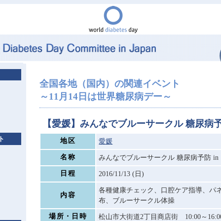
全国各地（国内）の関連イベント
～11月14日は世界糖尿病デー～
【愛媛】みんなでブルーサークル 糖尿病予防
ト
地区
愛媛
名称
みんなでブルーサークル 糖尿病予防 in
日程
2016/11/13 (日)
各種健康チェック、口腔ケア指導、パ
内容
布、ブルーサークル体操
場所・日時
松山市大街道2丁目商店街 10:00～16:0